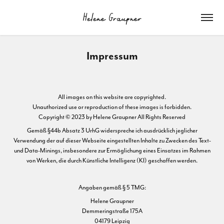
Helene Graupner
Impressum
All images on this website are copyrighted.
Unauthorized use or reproduction of these images is forbidden.
Copyright © 2023 by Helene Graupner All Rights Reserved
Gemäß §44b Absatz 3 UrhG widerspreche ich ausdrücklich jeglicher
Verwendung der auf dieser Webseite eingestellten Inhalte zu Zwecken des Text-
und Data-Minings, insbesondere zur Ermöglichung eines Einsatzes im Rahmen
von Werken, die durch Künstliche Intelligenz (KI) geschaffen werden.
Angaben gemäß § 5 TMG:
Helene Graupner
Demmeringstraße 175A
04179 Leipzig